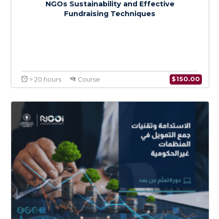
$
150.0
> 20 hours
Course