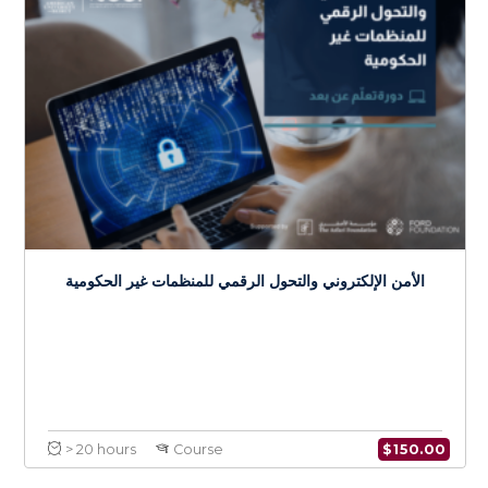
$
150.0
> 20 hours
Course