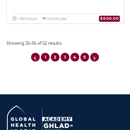
Showing 25–36 of 52 results
1
2
3
4
5
Certificate in Conflict Medicine
Specialty in Infectious Diseases
$
600.0
> 80 hours
Certificate