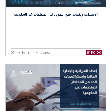
NGOs Sustainability and Effective
Fundraising Techniques
$
150.0
> 20 hours
Course